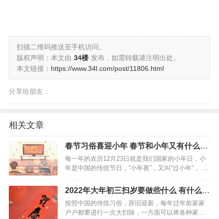
扫描二维码推送至手机访问。
版权声明：本文由
34楼
发布，如需转载请注明出处。
本文链接：
https://www.34l.com/post/11806.html
分享给朋友：
相关文章
春节习俗喜迎小年 春节和小年又有什么习
俗呢
每一年的农历12月23日就是我们国家的小年日，小
年是中国的传统节日，“小年夜”，又叫“过小年”， 表
达的是中国劳动人民辞旧迎新、迎祥纳福的美好愿
望。从这天起年味渐浓，家家户户开始置办年货，
2022年大年初三扫岁要做些什么 有什么寓
准备干干净净、温温暖暖过个好年。 春节有什么习
意
按照中国的传统习俗，辞旧迎新，每年过年前家家
俗…
户户都要进行一次大扫除，一方面可以将各种家