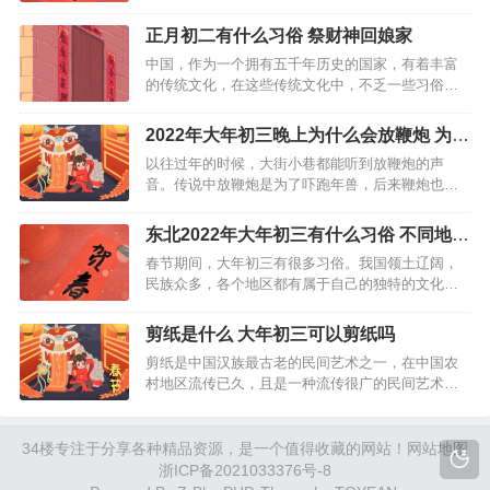
具、被褥、窗户、地板等清洗干净，另一方面则可
以把家中的晦气清扫掉。寄托着人们破旧立新的愿
正月初二有什么习俗 祭财神回娘家
望和辞旧迎新的祈求，也是中华民族优秀的传统习
中国，作为一个拥有五千年历史的国家，有着丰富
俗。那么，大年初三这一…
的传统文化，在这些传统文化中，不乏一些习俗，
就春节期间来说，在短短的十几天中就有很多的习
俗，那正月初二这天又有哪些习俗呢？我们来看一
2022年大年初三晚上为什么会放鞭炮 为什
看…
么禁止放鞭炮
以往过年的时候，大街小巷都能听到放鞭炮的声
音。传说中放鞭炮是为了吓跑年兽，后来鞭炮也为
春节增添了许多热闹的气氛，也有辞旧迎新之意。
如今很多地区都命令禁止燃放烟花爆竹了，虽然少
东北2022年大年初三有什么习俗 不同地区
了点年味儿，但是可以规避掉很多安全隐患。 大年
的传统风俗
春节期间，大年初三有很多习俗。我国领土辽阔，
初三晚上为什么放鞭…
民族众多，各个地区都有属于自己的独特的文化习
俗。在东北，大年初三是“扫帚日”，这天大家要清扫
室内卫生，并且把初一初二的垃圾丢掉；在山东，
剪纸是什么 大年初三可以剪纸吗
大年初三这天是回娘家的日子；而甘肃人民在大年
剪纸是中国汉族最古老的民间艺术之一，在中国农
初三的这天，有送…
村地区流传已久，且是一种流传很广的民间艺术形
式，在古时候深受人们的欣赏与喜爱。剪纸这门艺
术在很多节日上都备受追捧，例如结婚时的窗花上
贴的“囍”字，通过这些富有节日氛围的剪纸画营造了
34楼
专注于分享各种精品资源，是一个值得收藏的网站！
网站地图
一个浓厚的文化艺…
浙ICP备2021033376号-8