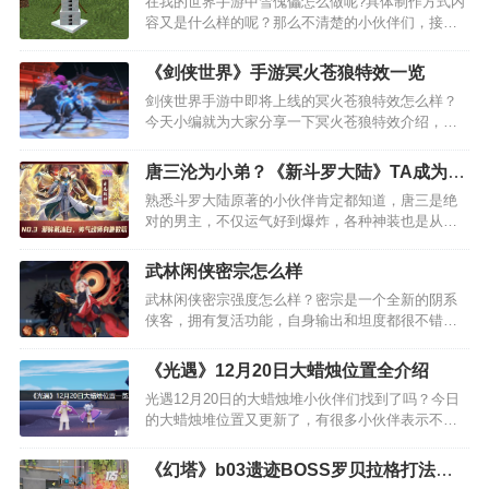
在我的世界手游中雪傀儡怎么做呢?具体制作方式内
容又是什么样的呢？那么不清楚的小伙伴们，接下
来就让我们一起来看一下吧~！ 我的世界手游雪傀
儡的制作方法 制造雪傀儡需要先准备4个雪块，雪块
《剑侠世界》手游冥火苍狼特效一览
需要使用雪球合成，4个雪球可以合成一个雪块…
剑侠世界手游中即将上线的冥火苍狼特效怎么样？
今天小编就为大家分享一下冥火苍狼特效介绍，想
要了解的小伙伴不妨一起往下看吧。 剑侠世界手游
冥火苍狼特效一览 与雪狼相反，苍狼则是通体黑
唐三沦为小弟？《新斗罗大陆》TA成为当
色，身披银蓝色战甲，眼神坚毅，就像是暗夜的使
今人气王
熟悉斗罗大陆原著的小伙伴肯定都知道，唐三是绝
者，…
对的男主，不仅运气好到爆炸，各种神装也是从来
不缺，人气也是好到爆。那么《斗罗大陆》正版手
游《新斗罗大陆》当下谁才是当真的人气王呢?让我
武林闲侠密宗怎么样
们一起走进热血激情的游戏世界中探寻答案吧
武林闲侠密宗强度怎么样？密宗是一个全新的阴系
~NO.3 邪眸戴沐白…
侠客，拥有复活功能，自身输出和坦度都很不错。
本站为大家带来了详细的武林闲侠密宗测评介绍，
一起来看看吧。…
《光遇》12月20日大蜡烛位置全介绍
光遇12月20日的大蜡烛堆小伙伴们找到了吗？今日
的大蜡烛堆位置又更新了，有很多小伙伴表示不知
道大蜡烛堆在哪，今天大蜡烛堆在哪里呢？想知道
的小伙伴快来看看吧！ 12月20日大蜡烛位置地图：
《幻塔》b03遗迹BOSS罗贝拉格打法攻
霞谷 以上就是小编今天给小伙伴们带来的…