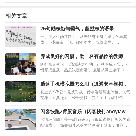
相关文章
25句励志短句霸气，超励志的语录
一、在人生的道路上，从来没有全身而退，坐享其
成，不劳而获一说。你不努力，就得出局。…
养成良好的习惯，做一名有品位的教师
陶行知先生说：“思想决定行动，行动养成习惯，习
惯形成品质，品质决定命运”。最近从网上读了《影
响教师一生的100个好习惯》一书，不禁对陶先生这
句话有了更深刻的领悟和理解。阅读本书带给我的
逍遥手机模拟器怎么用（逍遥安卓模拟器
不仅是享受，更多的则是生活的引领，智慧的传递
详细使用教程）
真正的5V5公平竞技对战，传承端游纯正体验。人气
和方法的教授…
英雄，经典还原；公平竞技，实力至上；峡谷传
说，掌心再现。策略、战术、意识、配合，在移动
端重现峡谷战场乐趣。 为了庆祝大家期待已久的中
闪客快跑2背景音乐（闪客快打andylaw的
国区开服，官方也带来了五大福利活动，用户可免
微博）
《疯狂跑酷》是一款LowPoly（低多边形）画风的跑
费参与，并获得十…
酷游戏，一场突如其来的大水淹没了城市，而你在
游戏中扮演一名刚下班的男子，需要从被水淹没的