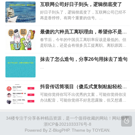
财富。每一次伤痛，都是成长的支柱。…
互联网公司好日子到头，逻辑彻底变了
好日子到头了，逻辑彻底变了，互联网公司已经不
再是香饽饽。有两个重要的信号。…
最傻的六种员工离职理由，希望你不是其
中一员
春节后，今年的中国员工离职率应该是最低的。但
是职场上，还是会有很多员工提离职。离职原因各
种各样， 不开心，不舒服，工资少，学不到东西等
等。那么，最傻的六种员工离职是哪些呢？…
抹去了怎么造句，分享26句用抹去了造句
…
抖音传话筒项目（傻瓜式复制粘贴轻松月
入3000+）
可能你觉得你写不出优秀的文案，可能你觉得你没
办法配音，可能你觉得不好意思露脸，但又想通过
抖音来赚钱，那么今天给大家来说说这个抖音传话
筒项目，只需要复制粘贴，一个月轻松赚到3000+，
无需露脸配音，更加不需要写文案。…
34楼
专注于分享各种精品资源，是一个值得收藏的网站！
网站地图
浙ICP备2021033376号-8
Powered By
Z-BlogPHP
. Theme by
TOYEAN
.