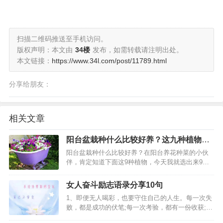
扫描二维码推送至手机访问。
版权声明：本文由
34楼
发布，如需转载请注明出处。
本文链接：
https://www.34l.com/post/11789.html
分享给朋友：
相关文章
阳台盆栽种什么比较好养？这九种植物非
常适合阳台种植
阳台盆栽种什么比较好养？在阳台养花种菜的小伙
伴，肯定知道下面这9种植物，今天我就选出来9种
有花，也有水果，个人认为好养，而且下面还有三
种水果还比较好吃，家里到时候不用买水果了。…
女人奋斗励志语录分享10句
1、即便无人喝彩，也要守住自己的人生。每一次失
败，都是成功的伏笔;每一次考验，都有一份收获;每
一次泪水，都有一次醒悟;每一次磨难，都有生命的