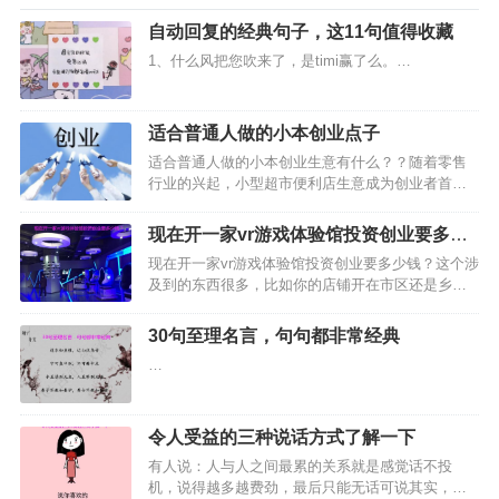
自动回复的经典句子，这11句值得收藏
1、什么风把您吹来了，是timi赢了么。…
适合普通人做的小本创业点子
适合普通人做的小本创业生意有什么？？随着零售
行业的兴起，小型超市便利店生意成为创业者首选
的项目之一，主要原因在于：投入资金小、回笼
快，不需要太大的现金流来支撑、一年半左右就能
现在开一家vr游戏体验馆投资创业要多少
回本。这对于拥有一部分闲置资金，想创业的投资
钱？
现在开一家vr游戏体验馆投资创业要多少钱？这个涉
者来说简直是很好的创业…
及到的东西很多，比如你的店铺开在市区还是乡
下，是开在热闹地方还是比较冷清的地方，另外还
要看你的店面有多大，设备有多少台，以及其他的
30句至理名言，句句都非常经典
零零碎碎加起来，就能知道开一家vr游戏体验馆需要
…
多少钱了。…
令人受益的三种说话方式了解一下
有人说：人与人之间最累的关系就是感觉话不投
机，说得越多越费劲，最后只能无话可说其实，想