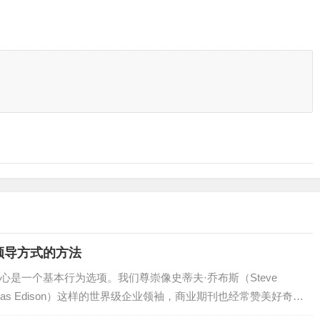
领导方式的方法
是一个基本行为选项。我们尊崇像史蒂夫·乔布斯（Steve
omas Edison）这样的世界级企业领袖，商业期刊也经常赞美好奇心
谁有时间好奇这、好奇那…