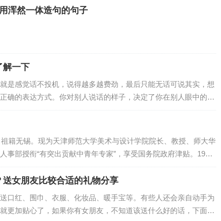
句用浑然一体造句的句子
了解一下
就是感觉话不投机，说得越多越费劲，最后只能无话可说其实，想
正确的表达方式。你对别人说话的样子，决定了你在别人眼中的样
市，祖籍无锡。现为天津师范大学美术与设计学院院长、教授、师大华
事部授衔“有突出贡献中青年专家”，享受国务院政府津贴。1997
全国教育系统巾帼建功标兵、全国…
？送女朋友比较合适的礼物分享
送口红、围巾、衣服、化妆品、暖手宝等。有些人还会亲自动手为
就更加贴心了，如果你有女朋友，不知道该送什么好的话，下面小