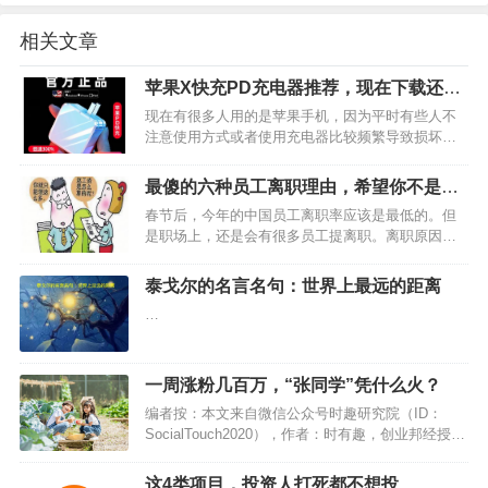
相关文章
苹果X快充PD充电器推荐，现在下载还有
优惠券可以领呢
现在有很多人用的是苹果手机，因为平时有些人不
注意使用方式或者使用充电器比较频繁导致损坏。
大家都知道苹果手机和安卓手机的充电器是不一样
的，不能用安卓手机的充电器充苹果手机。所以，
最傻的六种员工离职理由，希望你不是其
大家如果苹果手机充电器损坏了，需要购买的话就
中一员
春节后，今年的中国员工离职率应该是最低的。但
要买个专门的苹果手机…
是职场上，还是会有很多员工提离职。离职原因各
种各样， 不开心，不舒服，工资少，学不到东西等
等。那么，最傻的六种员工离职是哪些呢？…
泰戈尔的名言名句：世界上最远的距离
…
一周涨粉几百万，“张同学”凭什么火？
编者按：本文来自微信公众号时趣研究院（ID：
SocialTouch2020），作者：时有趣，创业邦经授权
转载 在最近的一段时间里，名叫“张同学”的博主刷
屏了抖音，相关话题频频登上热榜，甚至还得到了
这4类项目，投资人打死都不想投