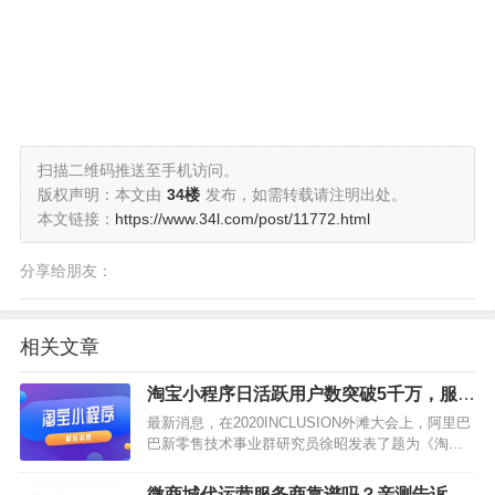
扫描二维码推送至手机访问。
版权声明：本文由
34楼
发布，如需转载请注明出处。
本文链接：
https://www.34l.com/post/11772.html
分享给朋友：
相关文章
淘宝小程序日活跃用户数突破5千万，服务
商家活跃小程序达到2万
最新消息，在2020INCLUSION外滩大会上，阿里巴
巴新零售技术事业群研究员徐昭发表了题为《淘宝
小程序，融聚零售新动力》的演讲。据现场公布，
淘宝小程序的日活跃用户数突破5千万，已有超过2
微商城代运营服务商靠谱吗？亲测告诉你