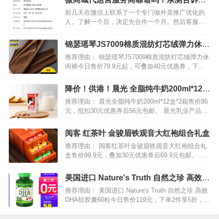
万个活跃的淘宝小程序为商家提供服务。…
真相
前几天在微信上联系了一个专门做外卖推广优化的
人。了解一个后，决定先合作一个月。然后客服把
我拉到一个群，里面有三个人，一个人是运营老
师。客服给了我一个购买连接，购买成功后，我就
锦瑟瑶琴JS7009棉质混纺灯芯绒弹力休闲
有了一把钥匙。客服会发一个二维码登录他们的系
裤
推荐理由： 锦瑟瑶琴JS7009棉质混纺灯芯绒弹力休
统。扫码登录后，输入密…
闲裤今日售价79.9元起，可叠加40元优惠券，下单
实付39.9元起包邮，超值低价，多款可选。 男士秋
冬款灯芯绒裤，大码宽松运动裤，垂感休闲裤子，
降价！供港！晨光 全脂纯牛奶200ml*12盒
加绒卫裤，做工精良，手感细腻柔和！…
*2箱
推荐理由： 晨光全脂纯牛奶200ml*12盒*2箱售价86
元，抵扣30元优惠券后56元包邮。 晨光乳业产品已
占有深圳鲜奶市场的90%份额及香港鲜奶市场的
70%，并远销越南、马来西亚等东南亚国家。选用
阅客 红茶叶 金骏眉铁观音大红袍组合礼盒
优质生牛乳制作，每100ml含蛋白质 3…
推荐理由： 阅客红茶叶金骏眉铁观音大红袍组合礼
盒售价99.9元，叠加30元优惠券后69.9元包邮。 一
次喝遍三大茗茶，过年过节送礼佳选！阅客三层茶
叶组合礼盒！三层精致抽屉式礼盒，精装小泡，方
美国进口 Nature's Truth 自然之珍 高效
便取用，有铁观音12罐+金骏眉12罐+大红袍12…
DHA软胶囊60粒*2瓶
推荐理由： 美国进口 Nature's Truth 自然之珍 高效
DHA软胶囊60粒今日售价119元，下单2件享5折，还
可以叠加20元优惠券，实付99元包邮，超值低价
了。 自然之珍 高效DHA软胶囊提取自金枪鱼，超浓