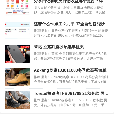
分享日记和明天日记收益哪个更好？详细
物返利软件哦。…
分享对比介绍
明天日记和分享日记很多人看来玩法模式比较类
似，连名字都有点像(明天日记更早上线)，其实区别
还是不少的，那么哪个收益更高更稳定呢？下面小
编就从省钱和赚钱的两个方面，给大家详细分析对
还请什么钟点工？九阳 J7全自动智能炒菜
比一下。1、省钱对比省钱的话，其实购物优惠券什
机
推荐理由： 天热也不怕下厨房！九阳J7全自动智能
么的所有平台区别…
炒菜机4L装售价1999元，领700元优惠券后1299元
包邮，送送绞肉机+电热杯+硅胶锅铲，12期免息，2
年联保，全网最低价。傻瓜式做菜视频在此，每个
菁拓 全系列磨砂苹果手机壳
男人都可成为家庭煮夫，真的值得买小编已购2…
推荐理由： 菁拓 全系列磨砂苹果手机壳售价3.9元
起，叠加2元优惠券后1.9元起包邮，多规格可选。
犹如隐形，轻薄透明柔软，环保材质，无毒无味，
高透亮，不易发黄，升级镜头保护圈，一体成型，
Aokang奥康103011000冬季款高帮短靴
舒适不刮手！…
推荐理由： Aokang奥康103011000冬季款高帮短靴
今日售价409元，可叠加310元优惠券，下单实付99
元包邮，大量款式可选，非常白菜的价格。 采用头
层牛皮材质，柔软舒适度高，内部循环透气，长久
Toread探路者TFBJ91708 21秋冬款 男女
穿不臭脚，还有抗菌鞋垫，减少细菌滋生…
户外徒步鞋
推荐理由： Toread探路者TFBJ91708 21秋冬款 男
女户外徒步鞋今日售价409元，可叠加160元，手机
端领取30元购物券，下单实付219元包邮，多款可