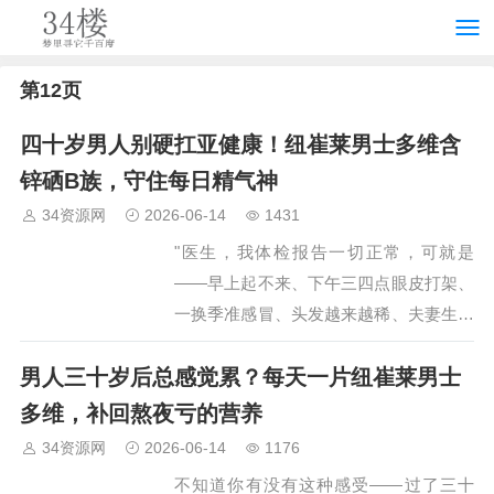
第12页
四十岁男人别硬扛亚健康！纽崔莱男士多维含
锌硒B族，守住每日精气神
34资源网
2026-06-14
1431
"医生，我体检报告一切正常，可就是
——早上起不来、下午三四点眼皮打架、
一换季准感冒、头发越来越稀、夫妻生活
质量也大不如前……我是不是得了什么查
男人三十岁后总感觉累？每天一片纽崔莱男士
不出的病？"…
多维，补回熬夜亏的营养
34资源网
2026-06-14
1176
不知道你有没有这种感受——过了三十