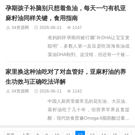
孕期孩子补脑别只想着鱼油，每天一勺有机亚
（肌少症倾向），直接导致免疫力下滑、
伤口愈合慢、跌倒风险升高。‌…
麻籽油同样关键，食用指南
34资源网
2026-06-11
1147
准妈妈怀孕期间被叮嘱"补DHA让宝宝更
聪明"，多数人第一反应是吃深海鱼油或
藻油DHA制剂。这没错，但还有一个被低
估、性价比更高、适合长期日常补充的植
家里换这种油吃对了对血管好，亚麻籽油的养
物性来源——有机冷榨亚麻籽油。它富含
α-亚麻酸（Omega-3），进入母…
生功效与正确吃法详解
34资源网
2026-06-11
1142
中国人厨房里最常见的花生油、大豆油、
菜籽油吃了几十年，但营养学界反复提
醒：现代饮食普遍Omega-6脂肪酸过量、
Omega-3严重不足，这种比例失衡与高血
脂、动脉粥样硬化、慢性炎症关系密切。