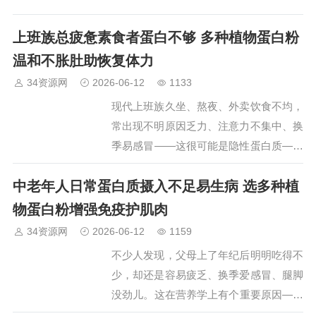
上班族总疲惫素食者蛋白不够 多种植物蛋白粉
温和不胀肚助恢复体力
34资源网
2026-06-12
1133
现代上班族久坐、熬夜、外卖饮食不均，
常出现不明原因乏力、注意力不集中、换
季易感冒——这很可能是隐性蛋白质—热
量营养失衡。另有一类人群：素食者、乳
中老年人日常蛋白质摄入不足易生病 选多种植
糖不耐受者、术后恢复期病人，也面
临"想补蛋白却不敢/不能多喝奶吃肉"的困
物蛋白粉增强免疫护肌肉
境。…
34资源网
2026-06-12
1159
不少人发现，父母上了年纪后明明吃得不
少，却还是容易疲乏、换季爱感冒、腿脚
没劲儿。这在营养学上有个重要原因——
老年人蛋白质摄入不足，且肌肉逐年流失