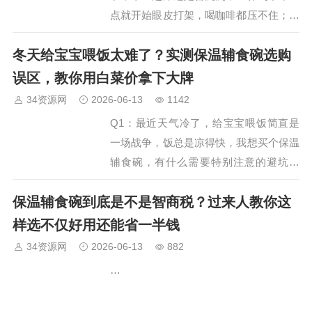
点就开始眼皮打架，喝咖啡都压不住；天
气一降温身边人感冒你必中招，或者好不
冬天给宝宝喂饭太难了？实测保温辅食碗选购
容易好了又反复？很多人把这些归咎
于"太累了"或"体质差"，…
误区，教你用白菜价拿下大牌
34资源网
2026-06-13
1142
Q1：最近天气冷了，给宝宝喂饭简直是
一场战争，饭总是凉得快，我想买个保温
辅食碗，有什么需要特别注意的避坑点
吗？A：太理解了！我也经历过那种一边
保温辅食碗到底是不是智商税？过来人教你这
吹气一边喂饭的日子。关于保温辅食碗，
我作为踩过坑的过来人，必须给你泼盆冷
样选不仅好用还能省一半钱
水，同时也指条明路。首先说…
34资源网
2026-06-13
882
…