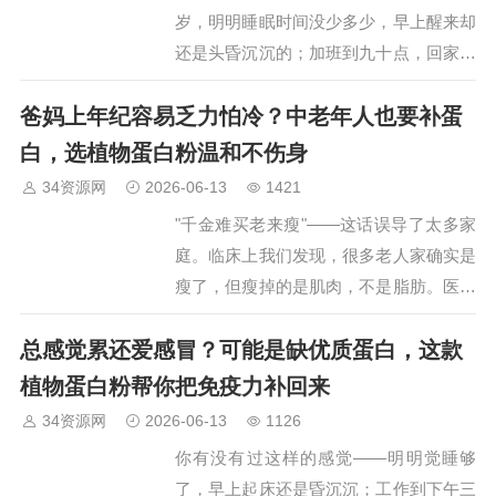
岁，明明睡眠时间没少多少，早上醒来却
还是头昏沉沉的；加班到九十点，回家往
沙发上一坐就不想动，周末补觉两天也缓
爸妈上年纪容易乏力怕冷？中老年人也要补蛋
不过那股"虚脱感"。很多人以为是年纪到
了，其实更多时候，是长期饮食不规律、
白，选植物蛋白粉温和不伤身
熬夜…
34资源网
2026-06-13
1421
"千金难买老来瘦"——这话误导了太多家
庭。临床上我们发现，很多老人家确实是
瘦了，但瘦掉的是肌肉，不是脂肪。医学
上称之为少肌症（肌少症）：随着年龄增
总感觉累还爱感冒？可能是缺优质蛋白，这款
长，蛋白质合成效率下降，若摄入不足，
骨骼肌量逐年流失，表现为腿脚无力、走
植物蛋白粉帮你把免疫力补回来
路…
34资源网
2026-06-13
1126
你有没有过这样的感觉——明明觉睡够
了，早上起床还是昏沉沉；工作到下午三